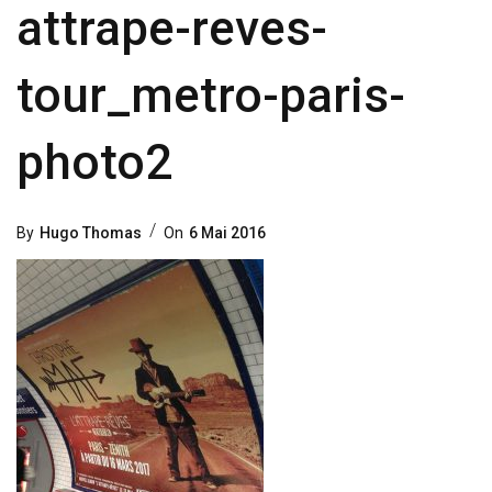
attrape-reves-
tour_metro-paris-
photo2
Posted
By
Hugo Thomas
On
6 Mai 2016
On