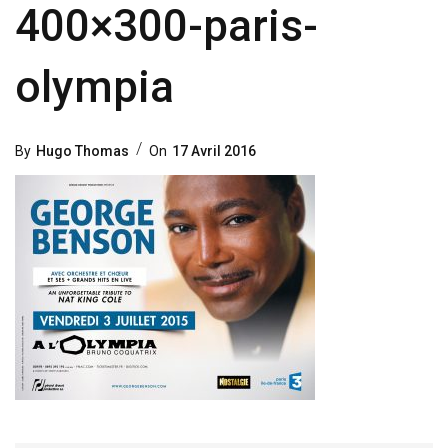
400×300-paris-
olympia
Posted
By
Hugo Thomas
On
17 Avril 2016
On