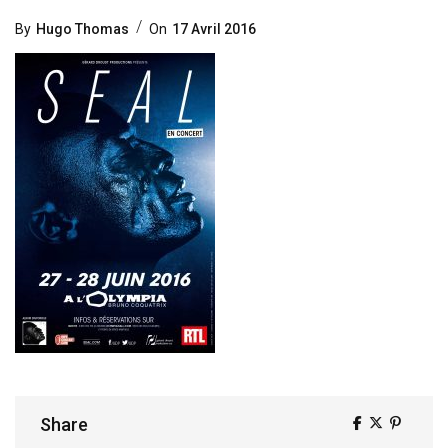
Posted
By
Hugo Thomas
On
17 Avril 2016
On
Share
Share