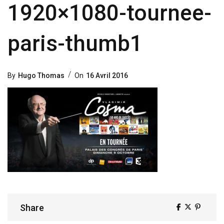
1920×1080-tournee-
paris-thumb1
Posted
By
Hugo Thomas
On
16 Avril 2016
On
Share
Share